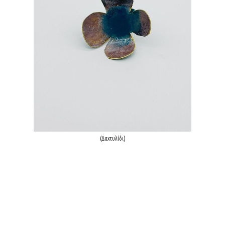
(Δαxτυλίδι)