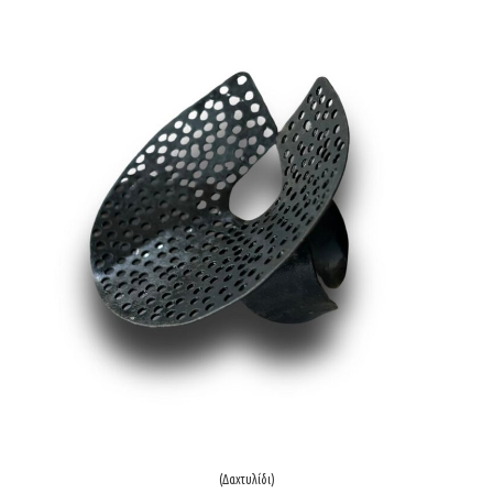
(Δαxτυλίδι)