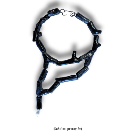
(Κολιέ και μενταγιόν)