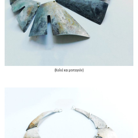
(Κολιέ και μενταγιόν)