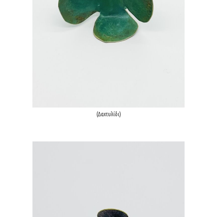
(Δαxτυλίδι)