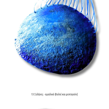
13 Σελήνες - ομαδικό (Κολιέ και μενταγιόν)