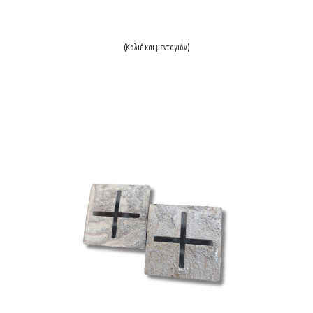
(Κολιέ και μενταγιόν)