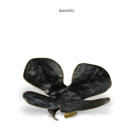
(Δαxτυλίδι)