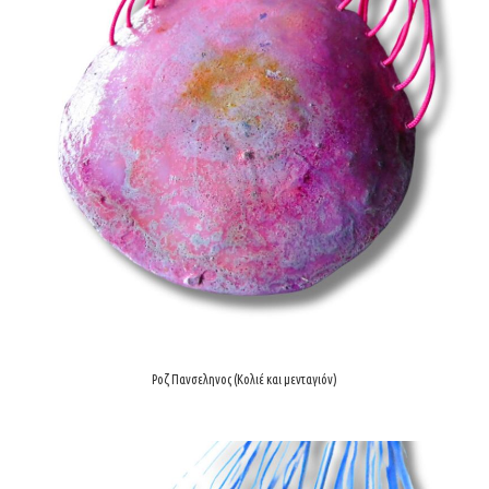
Ροζ Πανσεληνος (Κολιέ και μενταγιόν)