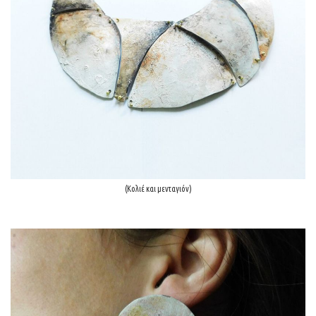
(Κολιέ και μενταγιόν)