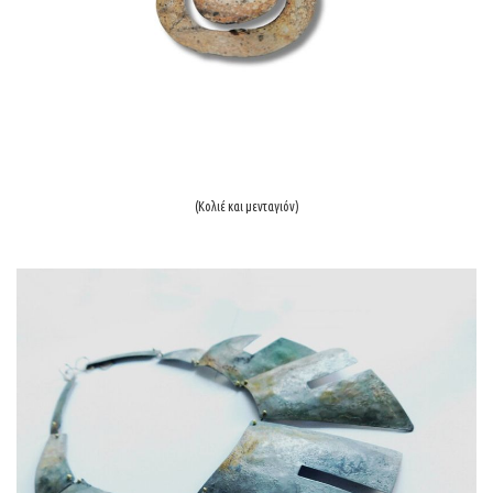
(Κολιέ και μενταγιόν)