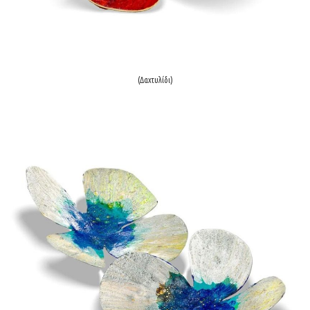
(Δαxτυλίδι)