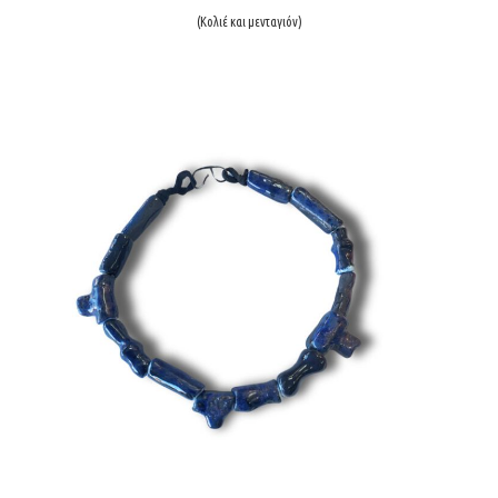
(Κολιέ και μενταγιόν)