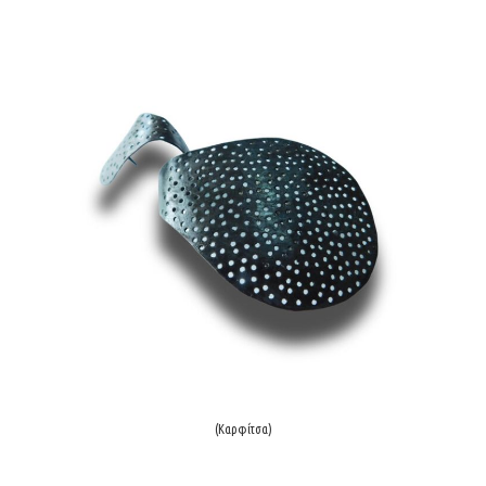
(Καρφίτσα)