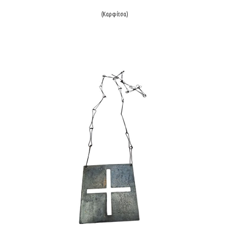
(Καρφίτσα)