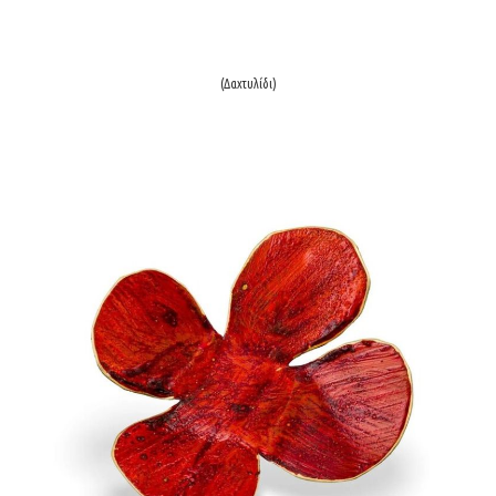
(Δαxτυλίδι)