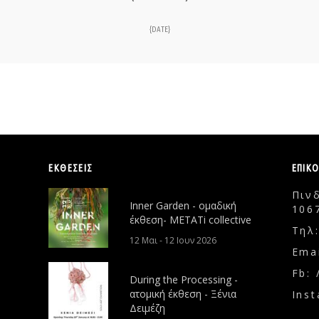
{DATE}
ΕΚΘΕΣΕΙΣ
ΕΠΙΚ
Πιν
Inner Garden - ομαδική
106
έκθεση- METATi collective
Τηλ
12 Μαι - 12 Ιουν 2026
Emai
Fb: 
During the Processing -
ατομική έκθεση - Ξένια
Inst
Δειμέζη