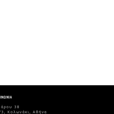
ΟΙΝΩΝΙΑ
δάρου 38
73, Κολωνάκι, Αθήνα